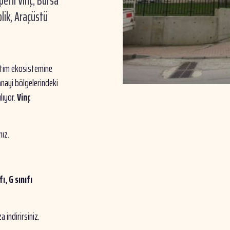
petli Vinç, Bursa
olik, Araçüstü
retim ekosistemine
anayi bölgelerindeki
lıyor.
Vinç
nız.
ı, G sınıfı
 indirirsiniz.