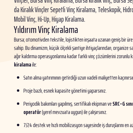
Vinçler, Bursa Vinç Kiralama, Bursa kiralık vinç, Bursa Se
da Kiralık Vinçler Sepetli Vinç Kiralama, Teleskopik, Hidr
Mobil Vinç, Hi-Up, Hiyap Kiralama.
Yıldırım Vinç Kiralama
Bursa; otomotivden tekstile, lojistikten inşaata uzanan geniş bir ü
sahip. Bu dinamizm, küçük ölçekli şantiye ihtiyaçlarından, organize s
ağır kaldırma operasyonlarına kadar farklı vinç çözümlerini zorunlu kı
kiralama
ile:
Satın alma yatırımının getirdiği uzun vadeli maliyetten kaçınırsı
Proje bazlı, esnek kapasite yönetimi yaparsınız.
Periyodik bakımları yapılmış, sertifikalı ekipman ve
SRC–G sınıf
operatör
(yerel mevzuata uygun) ile çalışırsınız.
7/24 destek ve hızlı mobilizasyon sayesinde iş duruşlarını en aza