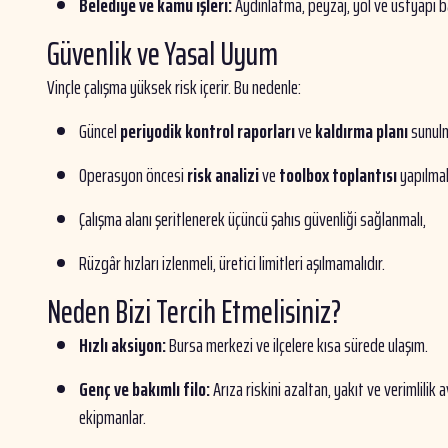
Belediye ve kamu işleri:
Aydınlatma, peyzaj, yol ve üstyapı b
Güvenlik ve Yasal Uyum
Vinçle çalışma yüksek risk içerir. Bu nedenle:
Güncel
periyodik kontrol raporları
ve
kaldırma planı
sunulm
Operasyon öncesi
risk analizi
ve
toolbox toplantısı
yapılmal
Çalışma alanı şeritlenerek üçüncü şahıs güvenliği sağlanmalı,
Rüzgâr hızları izlenmeli, üretici limitleri aşılmamalıdır.
Neden Bizi Tercih Etmelisiniz?
Hızlı aksiyon:
Bursa merkezi ve ilçelere kısa sürede ulaşım.
Genç ve bakımlı filo:
Arıza riskini azaltan, yakıt ve verimlilik 
ekipmanlar.