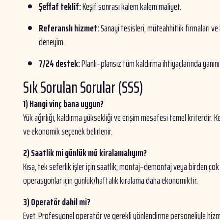
Şeffaf teklif:
Keşif sonrası kalem kalem maliyet.
Referanslı hizmet:
Sanayi tesisleri, müteahhitlik firmaları ve
deneyim.
7/24 destek:
Planlı–plansız tüm kaldırma ihtiyaçlarında yanın
Sık Sorulan Sorular (SSS)
1) Hangi vinç bana uygun?
Yük ağırlığı, kaldırma yüksekliği ve erişim mesafesi temel kriterdir. K
ve ekonomik seçenek belirlenir.
2) Saatlik mi günlük mü kiralamalıyım?
Kısa, tek seferlik işler için saatlik; montaj–demontaj veya birden çok
operasyonlar için günlük/haftalık kiralama daha ekonomiktir.
3) Operatör dahil mi?
Evet. Profesyonel operatör ve gerekli yönlendirme personeliyle hizme