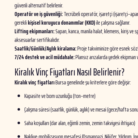
güvenli alternatif belirlenir.
Operatör ve iş güvenliği:
Tecrübeli operatör, işaretçi (işaretçi–apa
gerekli
kişisel koruyucu donanımlar (KKD)
ile çalışma sağlanır.
Lifting ekipmanları:
Sapan, kanca, manila halat, klemens, kiriş ve s
aksesuarlar sertifikalıdır.
Saatlik/Günlük/Aylık kiralama:
Proje takviminize göre esnek söz
7/24 destek ve acil müdahale:
Plansız arızalarda yedek ekipman v
Kiralık Vinç Fiyatları Nasıl Belirlenir?
Kiralık vinç fiyatları
Bursa genelinde şu kriterlere göre değişir:
Kapasite ve bom uzunluğu (ton–metre)
Çalışma süresi (saatlik, günlük, aylık) ve mesai (gece/hafta son
Saha koşulları (dar alan, eğimli zemin, zemin takviyesi ihtiyacı)
Nakliye-mobilizasyon mesafesi (Osmangazi, Nilüfer, Yıldırım, İ