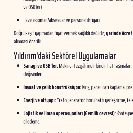
ve OSB’ler)
İlave ekipman/aksesuar ve personel ihtiyacı
Doğru keşif yapmadan fiyat vermek sağlıklı değildir;
yerinde ücret
alınması önerilir.
Yıldırım'daki Sektörel Uygulamalar
Sanayi ve OSB’ler:
Makine–tezgâh indir bindir, hat taşımaları,
değişimleri.
İnşaat ve çelik konstrüksiyon:
Kiriş, panel, çatı kaplama, pr
Enerji ve altyapı:
Trafo, jeneratör, boru hattı yerleştirme, tel
Lojistik ve liman operasyonları (Gemlik çevresi):
Konteyner
elleçleme.