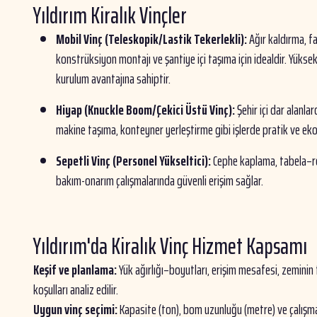
Yıldırım Kiralık Vinçler
Mobil Vinç (Teleskopik/Lastik Tekerlekli):
Ağır kaldırma, fa
konstrüksiyon montajı ve şantiye içi taşıma için idealdir. Yüksek
kurulum avantajına sahiptir.
Hiyap (Knuckle Boom/Çekici Üstü Vinç):
Şehir içi dar alanl
makine taşıma, konteyner yerleştirme gibi işlerde pratik ve ek
Sepetli Vinç (Personel Yükseltici):
Cephe kaplama, tabela–r
bakım-onarım çalışmalarında güvenli erişim sağlar.
Yıldırım'da Kiralık Vinç Hizmet Kapsamı
Keşif ve planlama:
Yük ağırlığı–boyutları, erişim mesafesi, zeminin
koşulları analiz edilir.
Uygun vinç seçimi:
Kapasite (ton), bom uzunluğu (metre) ve çalışm