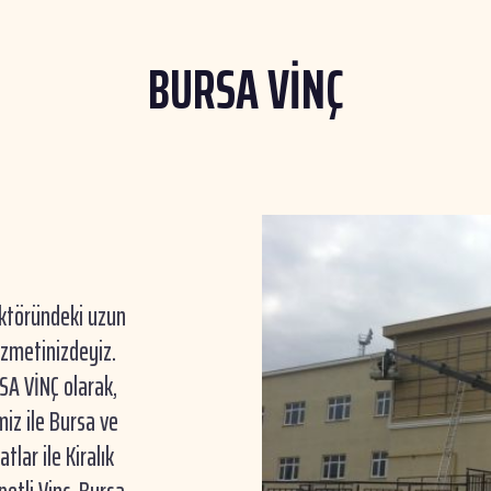
BURSA VİNÇ
sektöründeki uzun
izmetinizdeyiz.
SA VİNÇ olarak,
iz ile Bursa ve
tlar ile Kiralık