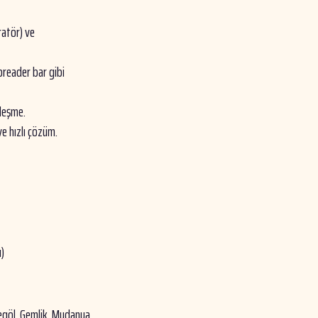
ratör) ve
preader bar gibi
leşme.
e hızlı çözüm.
u)
negöl, Gemlik, Mudanya