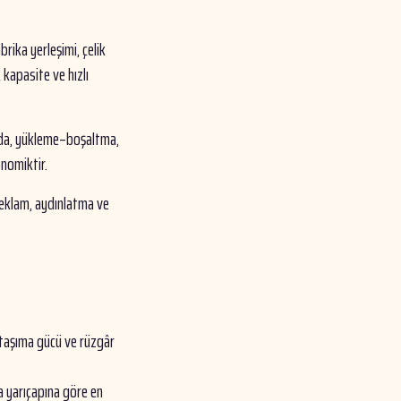
brika yerleşimi, çelik
 kapasite ve hızlı
arda, yükleme–boşaltma,
onomiktir.
eklam, aydınlatma ve
 taşıma gücü ve rüzgâr
a yarıçapına göre en