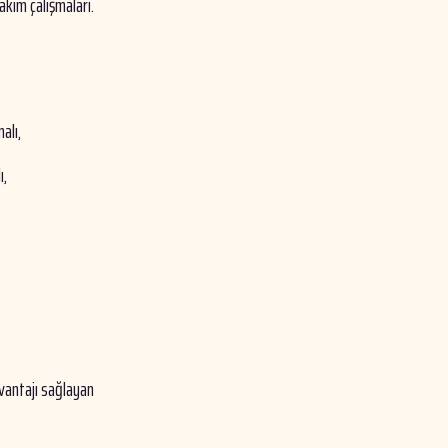
akım çalışmaları.
alı,
ı,
avantajı sağlayan