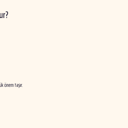
ur?
ük önem taşır.