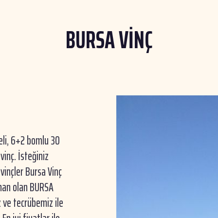
BURSA VİNÇ
eli, 6+2 bomlu 30
inç. İsteğiniz
 vinçler Bursa Vinç
zman olan BURSA
 ve tecrübemiz ile