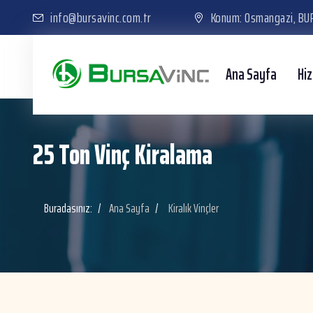
info@bursavinc.com.tr
Konum: Osmangazi, BU
Ana Sayfa
Hi
25 Ton Vinç Kiralama
Buradasınız:
Ana Sayfa
Kiralık Vinçler