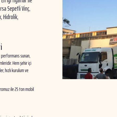
En iyi fiyatlar ile
ursa Sepetli Vinç,
, Hidrolik,
i
ek performans sunan,
leridir. Hem şehir içi
er, hızlı kurulum ve
romuz ile 25 ton mobil