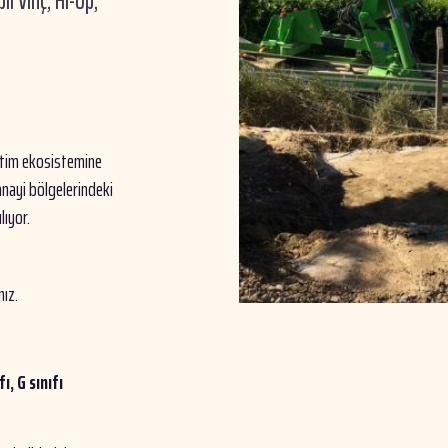
il Vinç, Hi-Up,
retim ekosistemine
anayi bölgelerindeki
lıyor.
nız.
ı, G sınıfı