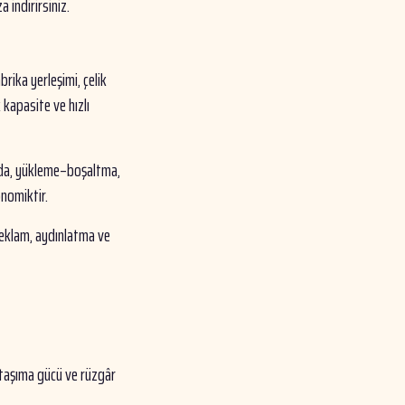
 indirirsiniz.
brika yerleşimi, çelik
 kapasite ve hızlı
arda, yükleme–boşaltma,
onomiktir.
eklam, aydınlatma ve
 taşıma gücü ve rüzgâr