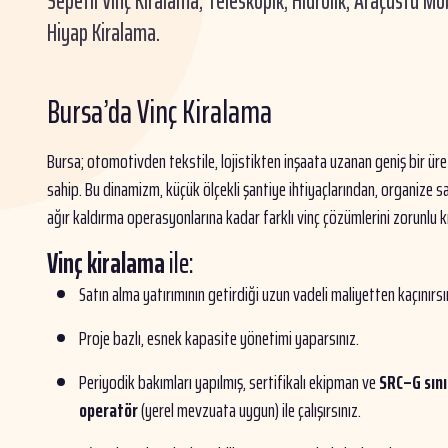
Sepetli Vinç Kiralama, Teleskopik, Hidrolik, Araçüstü Mob
Hiyap Kiralama.
Bursa’da Vinç Kiralama
Bursa; otomotivden tekstile, lojistikten inşaata uzanan geniş bir ü
sahip. Bu dinamizm, küçük ölçekli şantiye ihtiyaçlarından, organize s
ağır kaldırma operasyonlarına kadar farklı vinç çözümlerini zorunlu kı
Vinç kiralama
ile:
Satın alma yatırımının getirdiği uzun vadeli maliyetten kaçınırsı
Proje bazlı, esnek kapasite yönetimi yaparsınız.
Periyodik bakımları yapılmış, sertifikalı ekipman ve
SRC–G sınıf
operatör
(yerel mevzuata uygun) ile çalışırsınız.