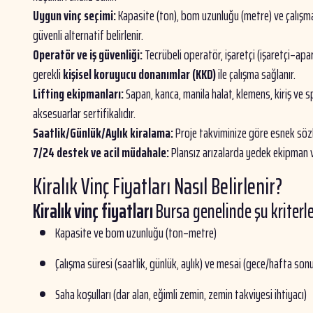
Uygun vinç seçimi:
Kapasite (ton), bom uzunluğu (metre) ve çalışm
güvenli alternatif belirlenir.
Operatör ve iş güvenliği:
Tecrübeli operatör, işaretçi (işaretçi–apa
gerekli
kişisel koruyucu donanımlar (KKD)
ile çalışma sağlanır.
Lifting ekipmanları:
Sapan, kanca, manila halat, klemens, kiriş ve s
aksesuarlar sertifikalıdır.
Saatlik/Günlük/Aylık kiralama:
Proje takviminize göre esnek söz
7/24 destek ve acil müdahale:
Plansız arızalarda yedek ekipman v
Kiralık Vinç Fiyatları Nasıl Belirlenir?
Kiralık vinç fiyatları
Bursa genelinde şu kriterle
Kapasite ve bom uzunluğu (ton–metre)
Çalışma süresi (saatlik, günlük, aylık) ve mesai (gece/hafta son
Saha koşulları (dar alan, eğimli zemin, zemin takviyesi ihtiyacı)