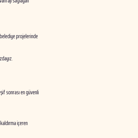
avantajı sağlayan
 belediye projelerinde
ızdayız.
eşif sonrası en güvenli
 kaldırma içeren