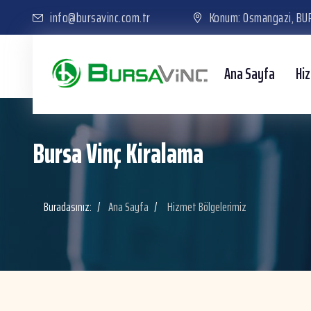
info@bursavinc.com.tr
Konum: Osmangazi, BU
Ana Sayfa
Hi
Bursa Vinç Kiralama
Buradasınız:
Ana Sayfa
Hizmet Bölgelerimiz