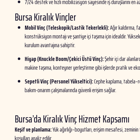
7/24 destek ve hızlı mobilizasyon sayesinde iş duruşlarını en aza
Bursa Kiralık Vinçler
Mobil Vinç (Teleskopik/Lastik Tekerlekli):
Ağır kaldırma, fa
konstrüksiyon montajı ve şantiye içi taşıma için idealdir. Yüksek
kurulum avantajına sahiptir.
Hiyap (Knuckle Boom/Çekici Üstü Vinç):
Şehir içi dar alanl
makine taşıma, konteyner yerleştirme gibi işlerde pratik ve ek
Sepetli Vinç (Personel Yükseltici):
Cephe kaplama, tabela–r
bakım-onarım çalışmalarında güvenli erişim sağlar.
Bursa’da Kiralık Vinç Hizmet Kapsamı
Keşif ve planlama:
Yük ağırlığı–boyutları, erişim mesafesi, zeminin
koşulları analiz edilir.