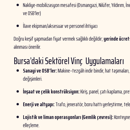
Nakliye-mobilizasyon mesafesi (Osmangazi, Nilüfer, Yıldırım, İ
ve OSB’ler)
İlave ekipman/aksesuar ve personel ihtiyacı
Doğru keşif yapmadan fiyat vermek sağlıklı değildir;
yerinde ücret
alınması önerilir.
Bursa’daki Sektörel Vinç Uygulamaları
Sanayi ve OSB’ler:
Makine–tezgâh indir bindir, hat taşımaları,
değişimleri.
İnşaat ve çelik konstrüksiyon:
Kiriş, panel, çatı kaplama, pr
Enerji ve altyapı:
Trafo, jeneratör, boru hattı yerleştirme, tel
Lojistik ve liman operasyonları (Gemlik çevresi):
Konteyner
elleçleme.