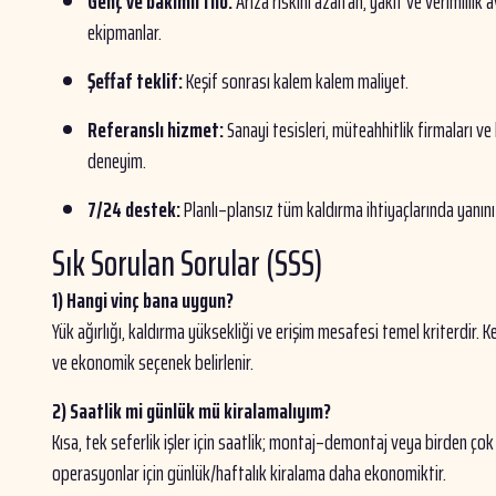
Genç ve bakımlı filo:
Arıza riskini azaltan, yakıt ve verimlilik 
ekipmanlar.
Şeffaf teklif:
Keşif sonrası kalem kalem maliyet.
Referanslı hizmet:
Sanayi tesisleri, müteahhitlik firmaları ve
deneyim.
7/24 destek:
Planlı–plansız tüm kaldırma ihtiyaçlarında yanın
Sık Sorulan Sorular (SSS)
1) Hangi vinç bana uygun?
Yük ağırlığı, kaldırma yüksekliği ve erişim mesafesi temel kriterdir. K
ve ekonomik seçenek belirlenir.
2) Saatlik mi günlük mü kiralamalıyım?
Kısa, tek seferlik işler için saatlik; montaj–demontaj veya birden çok
operasyonlar için günlük/haftalık kiralama daha ekonomiktir.