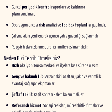
Güncel
periyodik kontrol raporları
ve
kaldırma
planı
sunulmalı,
Operasyon öncesi
risk analizi
ve
toolbox toplantısı
yapılmalı,
Çalışma alanı şeritlenerek üçüncü şahıs güvenliği sağlanmalı,
Rüzgâr hızları izlenmeli, üretici limitleri aşılmamalıdır.
Neden Bizi Tercih Etmelisiniz?
Hızlı aksiyon:
Bursa merkezi ve ilçelere kısa sürede ulaşım.
Genç ve bakımlı filo:
Arıza riskini azaltan, yakıt ve verimlilik
avantajı sağlayan ekipmanlar.
Şeffaf teklif:
Keşif sonrası kalem kalem maliyet.
Referanslı hizmet:
Sanayi tesisleri, müteahhitlik firmaları ve