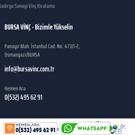
Badırga Sanayi Vinç Kiralama
BURSA VİNÇ - Bizimle Yükselin
Panayır Mah. İstanbul Cad. No.:473/1-2,
Osmangazi/BURSA
info@bursavinc.com.tr
Hemen Ara
0(532) 495 62 91
© 2025 Bursa Vinç. Tüm hakları saklıdır.