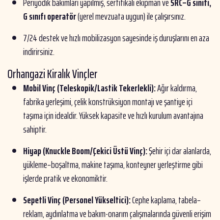
Periyodik bakımları yapılmış, sertifikalı ekipman ve
SRC–G sınıfı,
G sınıfı operatör
(yerel mevzuata uygun) ile çalışırsınız.
7/24 destek ve hızlı mobilizasyon sayesinde iş duruşlarını en aza
indirirsiniz.
Orhangazi Kiralık Vinçler
Mobil Vinç (Teleskopik/Lastik Tekerlekli):
Ağır kaldırma,
fabrika yerleşimi, çelik konstrüksiyon montajı ve şantiye içi
taşıma için idealdir. Yüksek kapasite ve hızlı kurulum avantajına
sahiptir.
Hiyap (Knuckle Boom/Çekici Üstü Vinç):
Şehir içi dar alanlarda,
yükleme–boşaltma, makine taşıma, konteyner yerleştirme gibi
işlerde pratik ve ekonomiktir.
Sepetli Vinç (Personel Yükseltici):
Cephe kaplama, tabela–
reklam, aydınlatma ve bakım-onarım çalışmalarında güvenli erişim