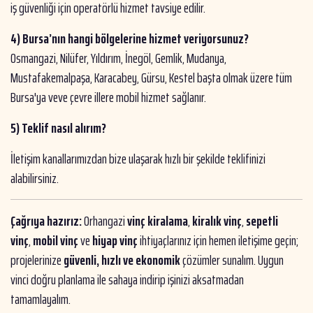
iş güvenliği için operatörlü hizmet tavsiye edilir.
4) Bursa’nın hangi bölgelerine hizmet veriyorsunuz?
Osmangazi, Nilüfer, Yıldırım, İnegöl, Gemlik, Mudanya,
Mustafakemalpaşa, Karacabey, Gürsu, Kestel başta olmak üzere tüm
Bursa'ya veve çevre illere mobil hizmet sağlanır.
5) Teklif nasıl alırım?
İletişim kanallarımızdan bize ulaşarak hızlı bir şekilde teklifinizi
alabilirsiniz.
Çağrıya hazırız:
Orhangazi
vinç kiralama
,
kiralık vinç
,
sepetli
vinç
,
mobil vinç
ve
hiyap vinç
ihtiyaçlarınız için hemen iletişime geçin;
projelerinize
güvenli, hızlı ve ekonomik
çözümler sunalım. Uygun
vinci doğru planlama ile sahaya indirip işinizi aksatmadan
tamamlayalım.