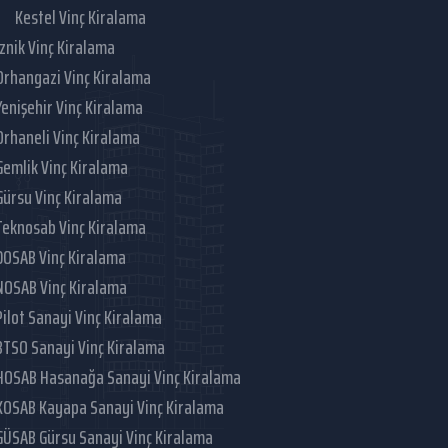
Kestel Vinç Kiralama
İznik Vinç Kiralama
Orhangazi Vinç Kiralama
Yenişehir Vinç Kiralama
Orhaneli Vinç Kiralama
Gemlik Vinç Kiralama
Gürsu Vinç Kiralama
Teknosab Vinç Kiralama
DOSAB Vinç Kiralama
NOSAB Vinç Kiralama
Pilot Sanayi Vinç Kiralama
BTSO Sanayi Vinç Kiralama
HOSAB Hasanağa Sanayi Vinç Kiralama
KOSAB Kayapa Sanayi Vinç Kiralama
GÜSAB Gürsu Sanayi Vinç Kiralama