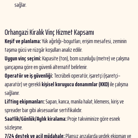
sağlar.
Orhangazi Kiralık Vinç Hizmet Kapsamı
Keşif ve planlama:
Yük ağırlığı–boyutları, erişim mesafesi, zeminin
taşıma gücü ve rüzgâr koşulları analiz edilir.
Uygun vinç seçimi:
Kapasite (ton), bom uzunluğu (metre) ve çalışma
yarıçapına göre en güvenli alternatif belirlenir.
Operatör ve iş güvenliği:
Tecrübeli operatör, işaretçi (işaretçi–
aparatör) ve gerekli
kişisel koruyucu donanımlar (KKD)
ile çalışma
sağlanır.
Lifting ekipmanları:
Sapan, kanca, manila halat, klemens, kiriş ve
spreader bar gibi aksesuarlar sertifikalıdır.
Saatlik/Günlük/Aylık kiralama:
Proje takviminize göre esnek
sözleşme.
7/24 destek ve acil müdahale:
Plansız arızalarda yedek ekipman ve